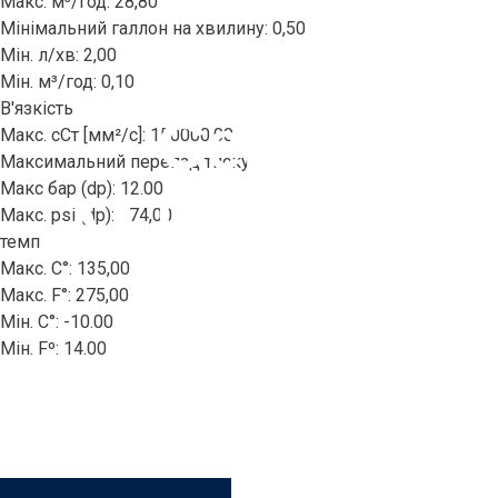
Макс. м³/год: 28,80
Мінімальний галлон на хвилину: 0,50
Мін. л/хв: 2,00
Мін. м³/год: 0,10
В'язкість
Серія
Макс. сСт [мм²/с]: 150000,00
Максимальний перепад тиску
Макс бар (dp): 12.00
ALLCLEAN
Макс. psi (dp): 174,00
темп
Макс. C°: 135,00
Макс. F°: 275,00
ACNBP
Мін. C°: -10.00
Мін. Fº: 14.00