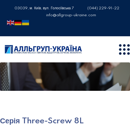
03039, м. Київ, вул. Голосіївська 7
(044) 229-91-22
info@allgroup-ukraine.com
Серія Three-Screw 8L