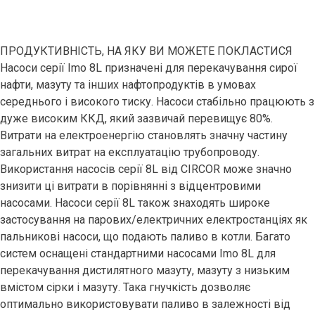
ПРОДУКТИВНІСТЬ, НА ЯКУ ВИ МОЖЕТЕ ПОКЛАСТИСЯ
Насоси серії Imo 8L призначені для перекачування сирої
нафти, мазуту та інших нафтопродуктів в умовах
середнього і високого тиску. Насоси стабільно працюють з
дуже високим ККД, який зазвичай перевищує 80%.
Витрати на електроенергію становлять значну частину
загальних витрат на експлуатацію трубопроводу.
Використання насосів серії 8L від CIRCOR може значно
знизити ці витрати в порівнянні з відцентровими
насосами. Насоси серії 8L також знаходять широке
застосування на парових/електричних електростанціях як
пальникові насоси, що подають паливо в котли. Багато
систем оснащені стандартними насосами Imo 8L для
перекачування дистилятного мазуту, мазуту з низьким
вмістом сірки і мазуту. Така гнучкість дозволяє
оптимально використовувати паливо в залежності від