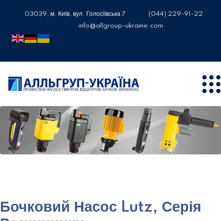
03039, м. Київ, вул. Голосіївська 7
(044) 229-91-22
info@allgroup-ukraine.com
Бочковий Насос Lutz, Серія