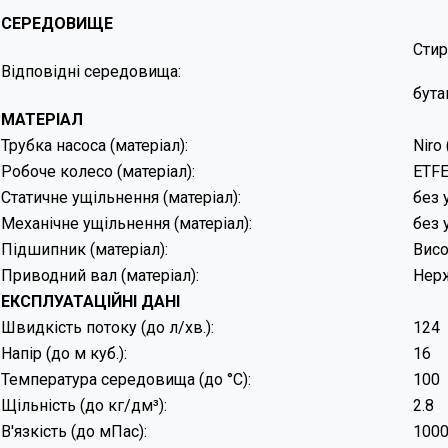
СЕРЕДОВИЩЕ
Стир
Відповідні середовища:
бута
МАТЕРІАЛ
Трубка насоса (матеріал):
Niro
Робоче колесо (матеріал):
ETFE
Статичне ущільнення (матеріал):
без 
Механічне ущільнення (матеріал):
без 
Підшипник (матеріал):
Висо
Приводний вал (матеріал):
Нерж
ЕКСПЛУАТАЦІЙ
Швидкість потоку (до л/хв.):
Напір (до м куб.):
Температура середовища (до °C):
Щільність (до кг/дм³):
В'язкість (до мПас):