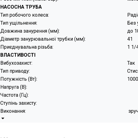
НАСОСНА ТРУБА
Тип робочого колеса:
Раді
Тип ущільнення:
Без 
Довжина занурення (мм):
до 1
Діаметр занурювальної трубки (мм):
41
Приєднувальна різьба:
1 1/
ВЛАСТИВОСТІ
Вибухозахист:
Так
Тип приводу:
Стис
Потужність (Вт):
100
Напруга (В):
Частота (Гц):
Ступінь захисту:
Виконання:
зруч