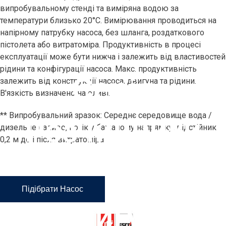
випробувальному стенді та виміряна водою за
температури близько 20°C. Вимірювання проводиться на
напірному патрубку насоса, без шланга, роздаткового
пістолета або витратоміра. Продуктивність в процесі
експлуатації може бути нижча і залежить від властивостей
рідини та конфігурації насоса. Макс. продуктивність
Серія
залежить від конструкції насоса, двигуна та рідини.
В'язкість визначено на оливі.
** Випробувальний зразок: Середнє середовище вода /
Розчинники
дизельне паливо, потік у бажаному напрямку, відстійник
0,2 м до і після витратоміра
(пневматични
Підібрати Насос
Двигун)