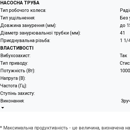
НАСОСНА ТРУБА
Тип робочого колеса:
Раді
Тип ущільнення:
Без 
Довжина занурення (мм):
до 1
Діаметр занурювальної трубки (мм):
41
Приєднувальна різьба:
1 1/
ВЛАСТИВОСТІ
Вибухозахист:
Так
Тип приводу:
Стис
Потужність (Вт):
100
Напруга (В):
Частота (Гц):
Ступінь захисту:
Виконання:
Зруч
* Максимальна продуктивність - це величина, визначена на