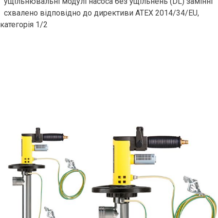
ущільнювальні модулі насоса без ущільнень (DL) замінні
схвалено відповідно до директиви ATEX 2014/34/EU,
категорія 1/2