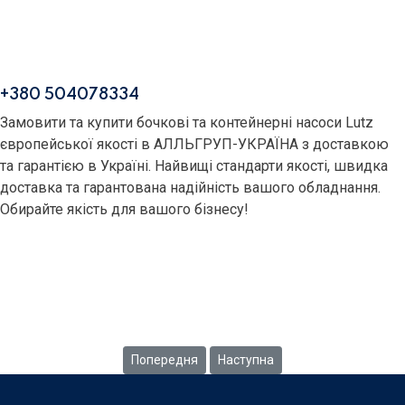
+380 504078334
Замовити та купити бочкові та контейнерні насоси Lutz
європейської якості в АЛЛЬГРУП-УКРАЇНА з доставкою
та гарантією в Україні. Найвищі стандарти якості, швидка
доставка та гарантована надійність вашого обладнання.
Обирайте якість для вашого бізнесу!
LUTZ
Попередня стаття: Серія Повне спорожнення
Наступна стаття: Серія Мінера
Попередня
Наступна