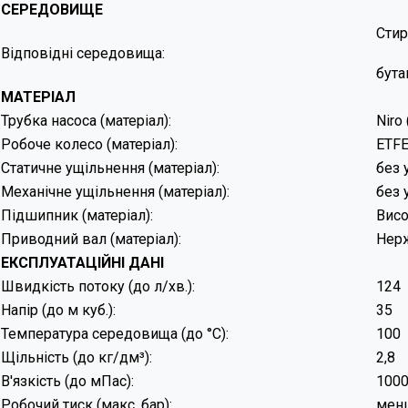
СЕРЕДОВИЩЕ
Стир
Відповідні середовища:
бута
МАТЕРІАЛ
Трубка насоса (матеріал):
Niro
Робоче колесо (матеріал):
ETFE
Статичне ущільнення (матеріал):
без 
Механічне ущільнення (матеріал):
без 
Підшипник (матеріал):
Висо
Приводний вал (матеріал):
Нерж
ЕКСПЛУАТАЦІЙ
Швидкість потоку (до л/хв.):
Напір (до м куб.):
Температура середовища (до °C):
Щільність (до кг/дм³):
В'язкість (до мПас):
Робочий тиск (макс. бар):
менш