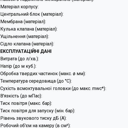
Матеріал корпусу:
Центральний блок (матеріал):
Мембрана (матеріал):
Кулька клапана (матеріал):
Ущільнення (матеріал):
Сідло клапана (матеріал):
ЕКСПЛУАТАЦІЙНІ ДАНІ
Витрата (до л/хв.):
Напір (до м куб.):
Обробка твердих частинок (макс. ø мм):
Температура середовища (до °C):
Сухість всмоктувальної головки (до макс. mwc*):
В'язкість (до мПас):
Тиск повітря (макс. бар):
Тиск повітря для запуску (мін. бар):
Рівень звукового тиску дБ (А):
Робочий об'єм на камеру (в см³):