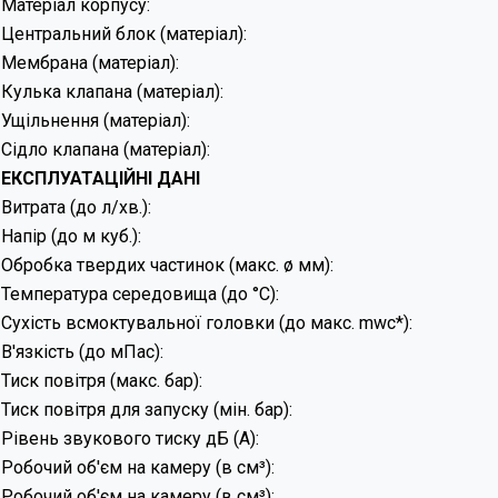
Матеріал корпусу:
Центральний блок (матеріал):
Мембрана (матеріал):
Кулька клапана (матеріал):
Ущільнення (матеріал):
Сідло клапана (матеріал):
ЕКСПЛУАТАЦІЙНІ ДАНІ
Витрата (до л/хв.):
Напір (до м куб.):
Обробка твердих частинок (макс. ø мм):
Температура середовища (до °C):
Сухість всмоктувальної головки (до макс. mwc*):
В'язкість (до мПас):
Тиск повітря (макс. бар):
Тиск повітря для запуску (мін. бар):
Рівень звукового тиску дБ (А):
Робочий об'єм на камеру (в см³):
Робочий об'єм на камеру (в см³):