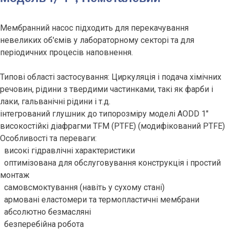
Мембранний насос підходить для перекачування
невеликих об'ємів у лабораторному секторі та для
періодичних процесів наповнення.
Типові області застосування: Циркуляція і подача хімічних
речовин, рідини з твердими частинками, такі як фарби і
лаки, гальванічні рідини і т.д.
інтегрований глушник до типорозміру моделі AODD 1"
високостійкі діафрагми TFM (PTFE) (модифікований PTFE)
Особливості та переваги:
високі гідравлічні характеристики
оптимізована для обслуговування конструкція і простий
монтаж
самовсмоктування (навіть у сухому стані)
армовані еластомери та термопластичні мембрани
абсолютно безмасляні
безперебійна робота