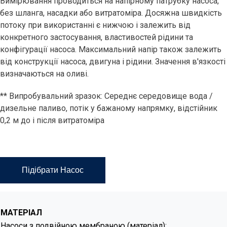
Вимірювання проводиться на напірному патрубку насоса,
без шланга, насадки або витратоміра. Досяжна швидкість
потоку при використанні є нижчою і залежить від
конкретного застосування, властивостей рідини та
конфігурації насоса. Максимальний напір також залежить
від конструкції насоса, двигуна і рідини. Значення в'язкості
визначаються на оливі.
** Випробувальний зразок: Середнє середовище вода /
дизельне паливо, потік у бажаному напрямку, відстійник
0,2 м до і після витратоміра
Підібрати Насос
МАТЕРІАЛ
Насоси з подвійною мембраною (матеріал):