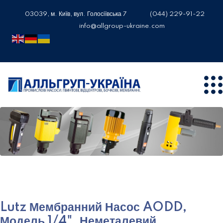
03039, м. Київ, вул. Голосіївська 7
(044) 229-91-22
info@allgroup-ukraine.com
Lutz Мембранний Насос AODD,
Модель 1/4", Неметалевий