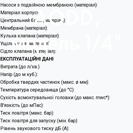
Насоси з подвійною мембраною (матеріал):
AODD,
Матеріал корпусу:
Центральний блок (матеріал):
Мембрана (матеріал):
Кулька клапана (матеріал):
Модель 1/4"
Ущільнення (матеріал):
Сідло клапана (матеріал):
ЕКСПЛУАТАЦІЙНІ ДАНІ
Витрата (до л/хв.):
Напір (до м куб.):
Обробка твердих частинок (макс. ø мм):
Температура середовища (до °C):
Сухість всмоктувальної головки (до макс. mwc*):
В'язкість (до мПас):
Тиск повітря (макс. бар):
Тиск повітря для запуску (мін. бар):
Рівень звукового тиску дБ (А):