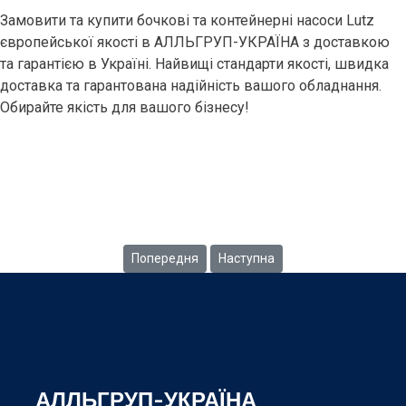
Замовити та купити бочкові та контейнерні насоси Lutz
європейської якості в АЛЛЬГРУП-УКРАЇНА з доставкою
та гарантією в Україні. Найвищі стандарти якості, швидка
доставка та гарантована надійність вашого обладнання.
Обирайте якість для вашого бізнесу!
LUTZ
Попередня стаття: Мембранний насос AODD 
Наступна стаття: Насосна труб
Попередня
Наступна
АЛЛЬГРУП-УКРАЇНА