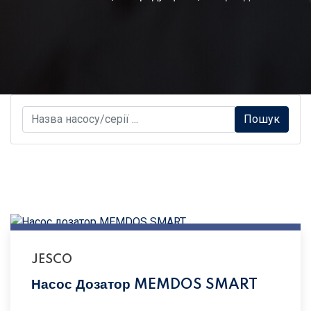
S
Пошук
e
a
r
c
h
.
.
.
JESCO
Насос Дозатор MEMDOS SMART