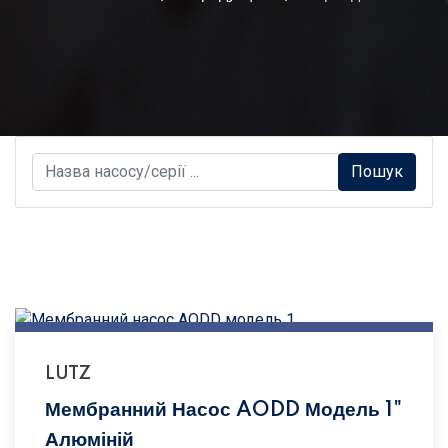
S
Пошук
e
a
r
c
h
.
.
.
LUTZ
Мембранний Насос AODD Модель 1"
Алюміній