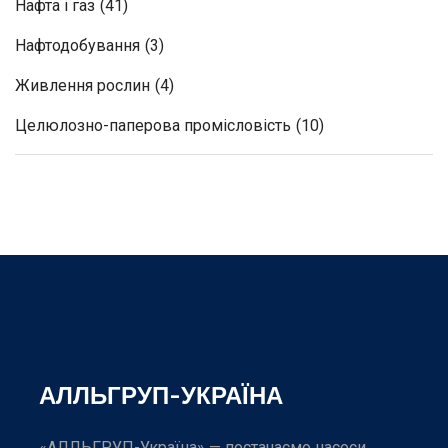
Нафта і газ
(41)
Нафтодобування
(3)
Живлення рослин
(4)
Целюлозно-паперова промісловість
(10)
АЛЛЬГРУП-УКРАЇНА
«АЛЛЬГРУП-Україна» — постачаємо насоси