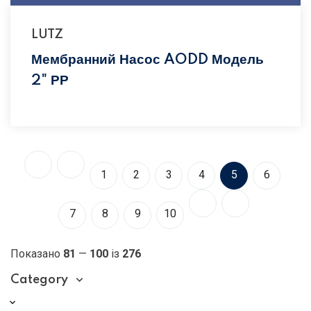
LUTZ
Мембранний Насос AODD Модель
2" РР
1
2
3
4
5
6
7
8
9
10
Показано
81
—
100
із
276
Category