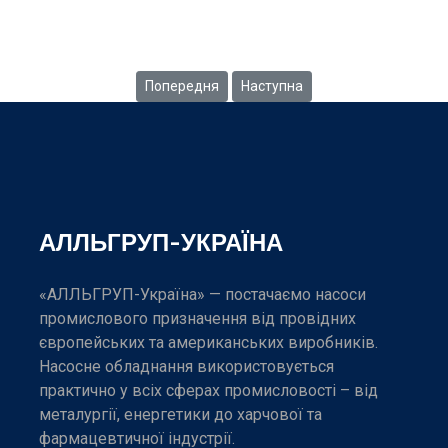
IMO
Попередня стаття: Серія Three-Screw 3D
Наступна стаття: Серія Three-S
Попередня
Наступна
АЛЛЬГРУП-УКРАЇНА
«АЛЛЬГРУП-Україна» — постачаємо насоси
промислового призначення від провідних
європейських та американських виробників.
Насосне обладнання використовується
практично у всіх сферах промисловості – від
металургії, енергетики до харчової та
фармацевтичної індустрії.