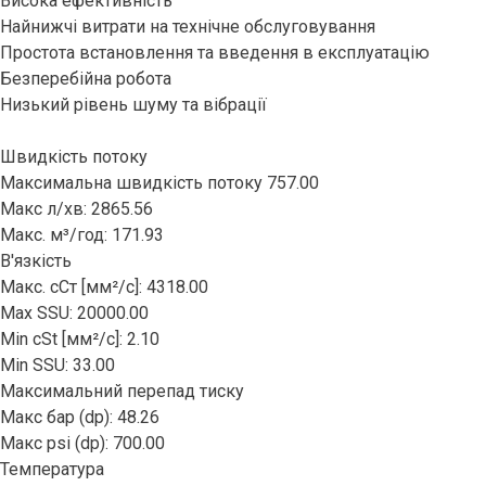
Висока ефективність
Найнижчі витрати на технічне обслуговування
Простота встановлення та введення в експлуатацію
Безперебійна робота
Низький рівень шуму та вібрації
Швидкість потоку
Максимальна швидкість потоку 757.00
Макс л/хв: 2865.56
Макс. м³/год: 171.93
В'язкість
Макс. сСт [мм²/с]: 4318.00
Max SSU: 20000.00
Min cSt [мм²/с]: 2.10
Min SSU: 33.00
Максимальний перепад тиску
Макс бар (dp): 48.26
Макс psi (dp): 700.00
Температура