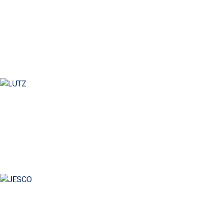
ARGAL
Безперервне та постійне технологічне
вдосконалення шляхом інновацій
LUTZ
Найкраще, що ви можете зробити: вибрати LUTZ