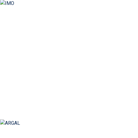
IMO
Репутація виробника безшумних та надійних
насосів має великий успіх