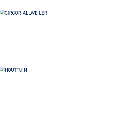
CIRCOR-ALLWEILER
Насосні технології світового рівня
HOUTTUIN
Спадщина енергоефективної продуктивності
живе