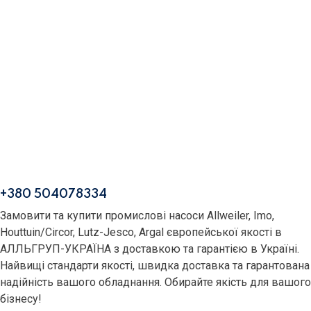
JESCO
Навіщо ускладнювати, якщо можна зробити
легко?
+380 504078334
Замовити та купити промислові насоси Allweiler, Imo,
Houttuin/Circor, Lutz-Jesco, Argal європейської якості в
АЛЛЬГРУП-УКРАЇНА з доставкою та гарантією в Україні.
Найвищі стандарти якості, швидка доставка та гарантована
надійність вашого обладнання. Обирайте якість для вашого
бізнесу!