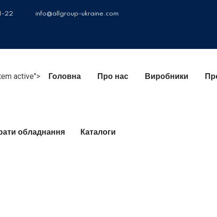
1-22
info@allgroup-ukraine.com
item active">
Головна
Про нас
Виробники
Пр
брати обладнання
Каталоги