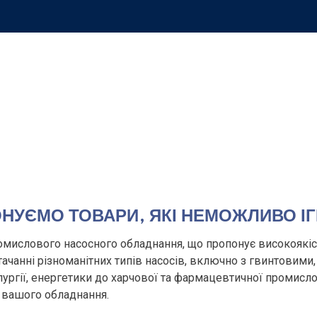
НУЄМО ТОВАРИ, ЯКІ НЕМОЖЛИВО І
мислового насосного обладнання, що пропонує високоякісн
постачанні різноманітних типів насосів, включно з гвинтови
лургії, енергетики до харчової та фармацевтичної промисл
у вашого обладнання.