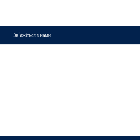
Зв'яжіться з нами
ПРАЦЮЮЧИ РАЗОМ
Ми Поставляємо
Продукцію
Надійних Світових Б