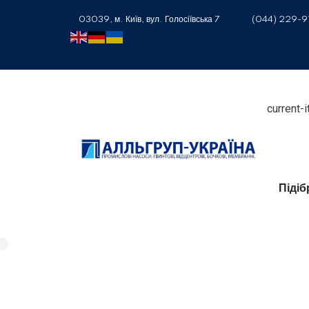
03039, м. Київ, вул. Голосіївська 7
(044) 229-9
current-
Піді
ПОЧНІТЬ ПРАЦЮВАТИ З НАМИ
Постачаємо Насоси,