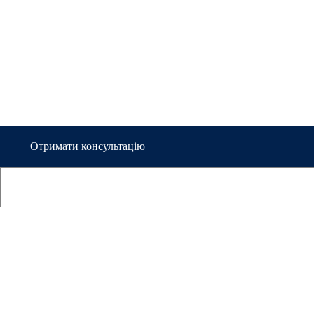
Яким Довіряє
Світ
Отримати консультацію
Дізнатися більше
ЛЕГКО І ПРОСТО
Напишіть Нам Та От
Пропозицію, Згідно