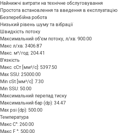
Найнижчі витрати на технічне обслуговування
Простота встановлення та введення в експлуатацію
Безперебійна робота
Низький рівень шуму та вібрації
Швидкість потоку
Максимальний об'єм потоку, л/хв: 900.00
Макс л/хв: 3406.87
Макс. м³/год: 204.41
В'язкість
Макс. сСт [мм²/с]: 5397.50
Max SSU: 25000.00
Min cSt [мм²/с]: 7.30
Min SSU: 50.00
Максимальний перепад тиску
Максимальний бар (dp): 34.47
Max psi (dp): 500.00
Температура
Серія
Макс C°: 260.00
Макс F °: 500.00