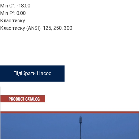
Min C°: -18.00
Three-
Min Fº: 0.00
Клас тиску
Клас тиску (ANSI): 125, 250, 300
Screw
C324A
Підібрати Насос