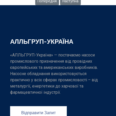
Попередня стаття: Серія Three-Screw 413IC
Наступна стаття: Серія LB6D th
Попередня
Наступна
АЛЛЬГРУП-УКРАЇНА
«АЛЛЬГРУП-Україна» — постачаємо насоси
промислового призначення від провідних
європейських та американських виробників.
Насосне обладнання використовується
практично у всіх сферах промисловості – від
металургії, енергетики до харчової та
фармацевтичної індустрії.
Відправити Запит