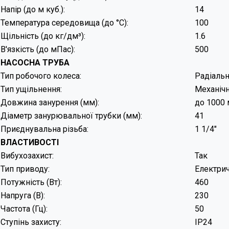
Напір (до м куб.):
Температура середовища (до °C):
Щільність (до кг/дм³):
В'язкість (до мПас):
НАСОСНА ТРУБА
Тип робочого колеса:
Радіальн
Тип ущільнення:
Механічн
Довжина занурення (мм):
до 1000
Діаметр занурювальної трубки (мм):
41
Приєднувальна різьба:
1 1/4"
ВЛАСТИВОСТІ
Вибухозахист:
Так
Тип приводу:
Електри
Потужність (Вт):
460
Напруга (В):
230
Частота (Гц):
50
Ступінь захисту:
IP24