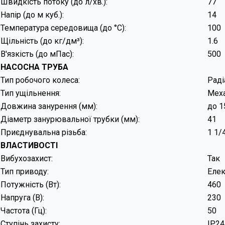
Швидкість потоку (до л/хв.):
Напір (до м куб.):
Температура середовища (до °C):
Щільність (до кг/дм³):
В'язкість (до мПас):
НАСОСНА ТРУБА
Тип робочого колеса:
Раді
Тип ущільнення:
Меха
Довжина занурення (мм):
до 1
Діаметр занурювальної трубки (мм):
41
Приєднувальна різьба:
1 1/
ВЛАСТИВОСТІ
Вибухозахист:
Так
Тип приводу:
Елек
Потужність (Вт):
460
Напруга (В):
230
Частота (Гц):
50
Ступінь захисту:
IP24