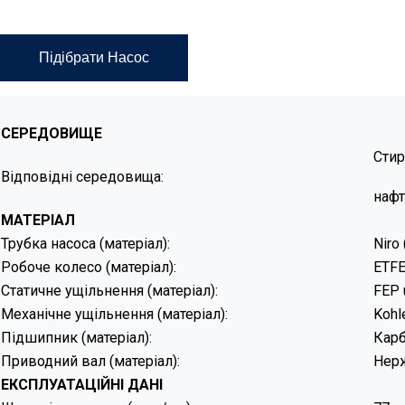
Підібрати Насос
СЕРЕДОВИЩЕ
Стир
Відповідні середовища:
нафт
МАТЕРІАЛ
Трубка насоса (матеріал):
Niro
Робоче колесо (матеріал):
ETFE
Статичне ущільнення (матеріал):
FEP 
Механічне ущільнення (матеріал):
Kohl
Підшипник (матеріал):
Кар
Приводний вал (матеріал):
Нерж
ЕКСПЛУАТАЦІЙ