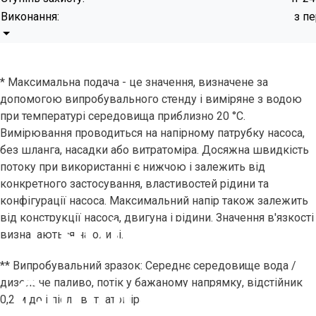
Виконання:
з п
* Максимальна подача - це значення, визначене за
допомогою випробувального стенду і виміряне з водою
при температурі середовища приблизно 20 °C.
Вимірювання проводиться на напірному патрубку насоса,
без шланга, насадки або витратоміра. Досяжна швидкість
потоку при використанні є нижчою і залежить від
конкретного застосування, властивостей рідини та
конфігурації насоса. Максимальний напір також залежить
від конструкції насоса, двигуна і рідини. Значення в'язкості
Серія Повне
визначаються на оливі.
** Випробувальний зразок: Середнє середовище вода /
Спорожнення
дизельне паливо, потік у бажаному напрямку, відстійник
0,2 м до і після витратоміра