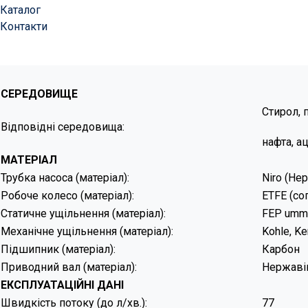
Каталог
Контакти
СЕРЕДОВИЩЕ
Стирол, 
Відповідні середовища:
нафта, а
МАТЕРІАЛ
Трубка насоса (матеріал):
Niro (Не
Робоче колесо (матеріал):
ETFE (со
Статичне ущільнення (матеріал):
FEP umma
Механічне ущільнення (матеріал):
Kohle, Ke
Підшипник (матеріал):
Карбон
Приводний вал (матеріал):
Нержавію
ЕКСПЛУАТАЦІЙ
Швидкість потоку (до л/хв.):