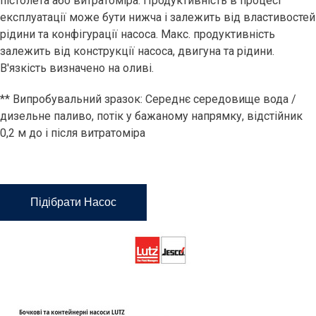
пістолета або витратоміра. Продуктивність в процесі
експлуатації може бути нижча і залежить від властивостей
рідини та конфігурації насоса. Макс. продуктивність
залежить від конструкції насоса, двигуна та рідини.
В'язкість визначено на оливі.
** Випробувальний зразок: Середнє середовище вода /
дизельне паливо, потік у бажаному напрямку, відстійник
0,2 м до і після витратоміра
Підібрати Насос