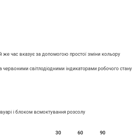
ой же час вказує за допомогою простої зміни кольору
та червоними світлодіодними індикаторами робочого стану
вуарі і блоком всмоктування розсолу
30
60
90