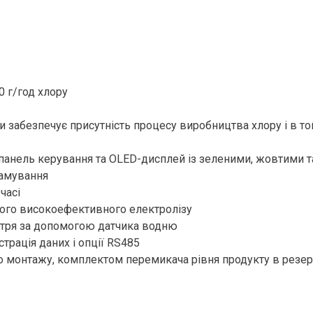
0 г/год хлору
и забезпечує присутність процесу виробництва хлору і в т
 панель керування та OLED-дисплей із зеленими, жовтими 
рамування
часі
ного високоефективного електролізу
ітря за допомогою датчика водню
трація даних і опції RS485
о монтажу, комплектом перемикача рівня продукту в резер