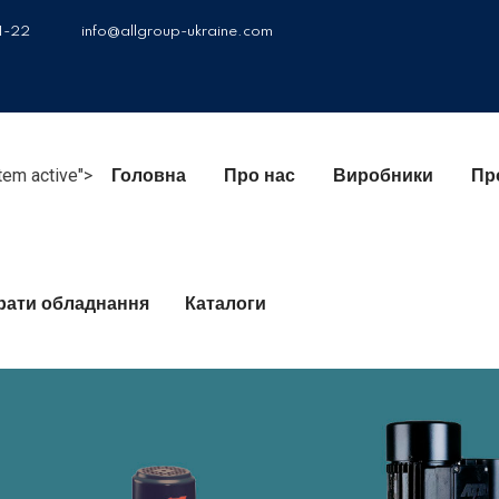
1-22
info@allgroup-ukraine.com
item active">
Головна
Про нас
Виробники
Пр
брати обладнання
Каталоги