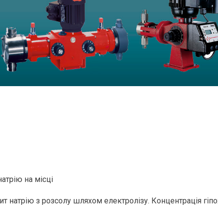
атрію на місці
натрію з розсолу шляхом електролізу. Концентрація гіпохл