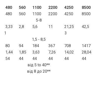
480
560
1100
2200
4250
8500
480
560
1100
2200
4250
8500
5-8
3,33
2,8
5,6
11
21,25
42,5
1
3
1,5 - 8,5
80
94
184
367
708
1417
1,44
1,85
3,63
7,26
14,02
28,04
54
44
44
44
44
44
від 5 to 40**
від 8 до 20**