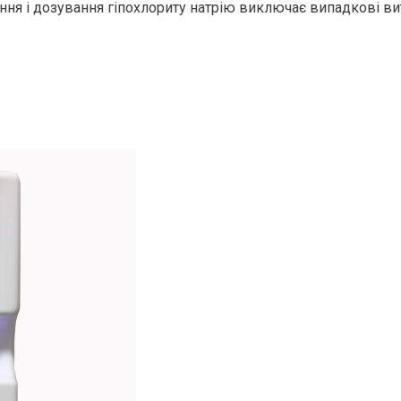
ння і дозування гіпохлориту натрію виключає випадкові ви