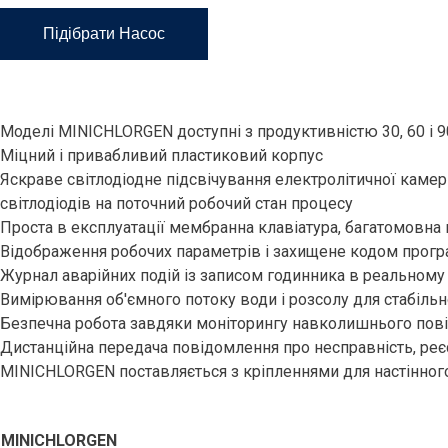
Підібрати Насос
Моделі MINICHLORGEN доступні з продуктивністю 30, 60 і 9
Міцний і привабливий пластиковий корпус
Яскраве світлодіодне підсвічування електролітичної камер
світлодіодів на поточний робочий стан процесу
Проста в експлуатації мембранна клавіатура, багатомовна
Відображення робочих параметрів і захищене кодом прог
Журнал аварійних подій із записом годинника в реальному 
Вимірювання об'ємного потоку води і розсолу для стабіль
Безпечна робота завдяки моніторингу навколишнього пов
Дистанційна передача повідомлення про несправність, реєс
MINICHLORGEN поставляється з кріпленнями для настінног
MINICHLORGEN