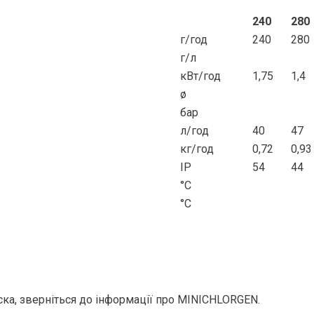
240
280
г/год
240
280
г/л
кВт/год
1,75
1,4
ø
бар
л/год
40
47
кг/год
0,72
0,93
IP
54
44
°C
°C
аска, зверніться до інформації про MINICHLORGEN.