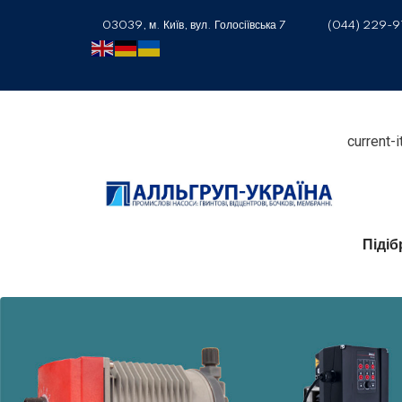
03039, м. Київ, вул. Голосіївська 7
(044) 229-9
current-
Піді