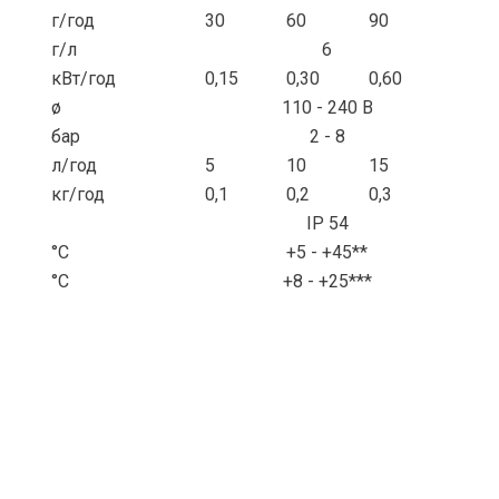
г/год
30
60
90
г/л
6
кВт/год
0,15
0,30
0,60
ø
110 - 240 В
бар
2 - 8
л/год
5
10
15
кг/год
0,1
0,2
0,3
IP 54
°C
+5 - +45**
°C
+8 - +25***